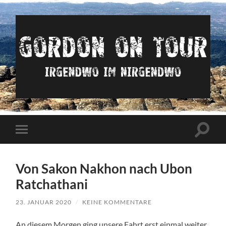
Irgendwo
im
nirgendwo
Suchfe
Mobile-
ein-/a
Menü
ein-/ausblenden
Von Sakon Nakhon nach Ubon
Ratchathani
23. JANUAR 2020
/
KEINE KOMMENTARE
An diesem Morgen ging unsere Fahrt erst einmal weiter