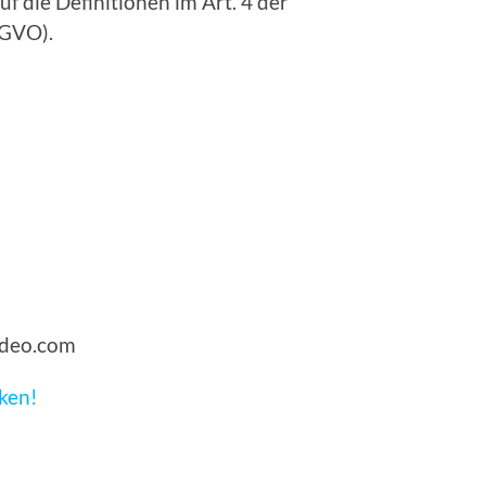
f die Definitionen im Art. 4 der
GVO).
ideo.com
cken!