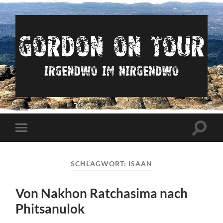
Irgendwo
im
nirgendwo
Suchfe
Mobile-
ein-/a
Menü
ein-/ausblenden
SCHLAGWORT:
ISAAN
Von Nakhon Ratchasima nach
Phitsanulok