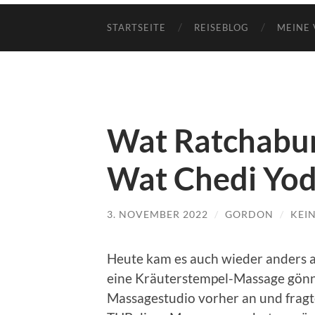
STARTSEITE
REISEBLOG
MEINE 
Wat Ratchabur
Wat Chedi Yo
3. NOVEMBER 2022
/
GORDON
/
KEI
Heute kam es auch wieder anders als
eine Kräuterstempel-Massage gönne
Massagestudio vorher an und fragte