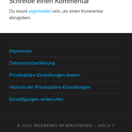
Schreibe einen Kommentar
Du musst
angemeldet
sein, um einen Kommentar
abzugeben.
Impressum
Datenschutzerklärung
Privatsphäre-Einstellungen ändern
Historie der Privatsphäre-Einstellungen
Einwilligungen widerrufen
© 2026
IRGENDWO IM NIRGENDWO
—
HOCH ↑