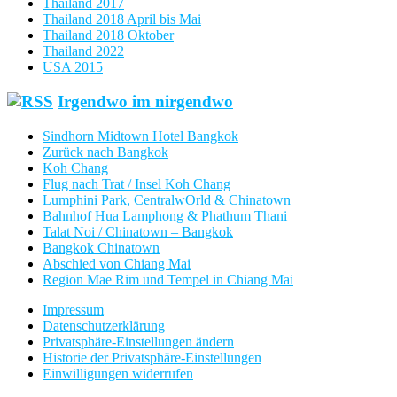
Thailand 2017
Thailand 2018 April bis Mai
Thailand 2018 Oktober
Thailand 2022
USA 2015
Irgendwo im nirgendwo
Sindhorn Midtown Hotel Bangkok
Zurück nach Bangkok
Koh Chang
Flug nach Trat / Insel Koh Chang
Lumphini Park, CentralwOrld & Chinatown
Bahnhof Hua Lamphong & Phathum Thani
Talat Noi / Chinatown – Bangkok
Bangkok Chinatown
Abschied von Chiang Mai
Region Mae Rim und Tempel in Chiang Mai
Impressum
Datenschutzerklärung
Privatsphäre-Einstellungen ändern
Historie der Privatsphäre-Einstellungen
Einwilligungen widerrufen