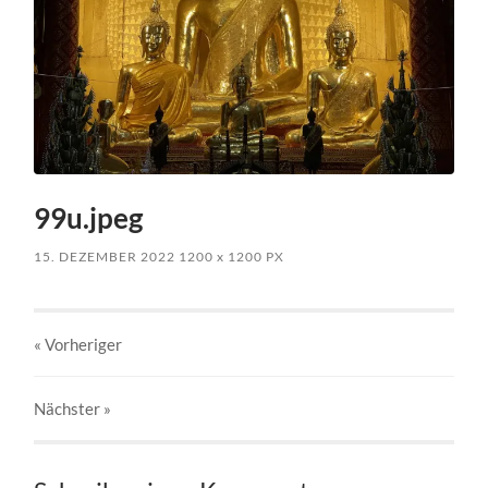
99u.jpeg
15. DEZEMBER 2022
1200
x
1200 PX
« Vorheriger
Nächster
»