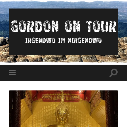
Irgendwo
im
nirgendwo
Suchfe
Mobile-
ein-/a
Menü
ein-/ausblenden