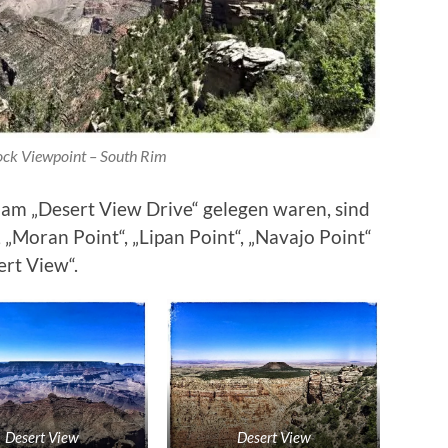
ock Viewpoint – South Rim
 am „Desert View Drive“ gelegen waren, sind
, „Moran Point“, „Lipan Point“, „Navajo Point“
ert View“.
Desert View
Desert View