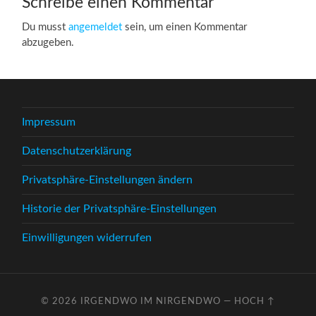
Schreibe einen Kommentar
Du musst
angemeldet
sein, um einen Kommentar
abzugeben.
Impressum
Datenschutzerklärung
Privatsphäre-Einstellungen ändern
Historie der Privatsphäre-Einstellungen
Einwilligungen widerrufen
© 2026
IRGENDWO IM NIRGENDWO
—
HOCH ↑