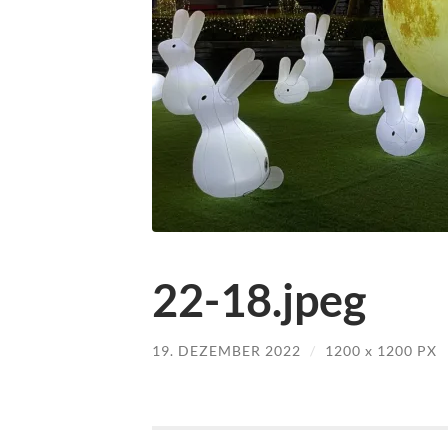
22-18.jpeg
19. DEZEMBER 2022
/
1200
x
1200 PX