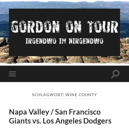
Irgendwo
im
nirgendwo
Suchfe
Mobile-
ein-/a
Menü
ein-/ausblenden
SCHLAGWORT:
WINE COUNTY
Napa Valley / San Francisco
Giants vs. Los Angeles Dodgers