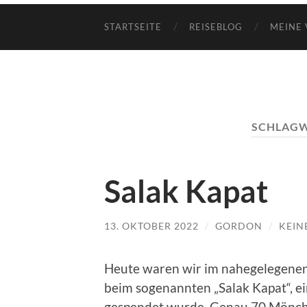
STARTSEITE
REISEBLOG
MEINE 
SCHLAG
Salak Kapat
13. OKTOBER 2022
/
GORDON
/
KEIN
Heute waren wir im nahegelegenen
beim sogenannten „Salak Kapat“, e
gespendet wurde. Genau 70 Mönche