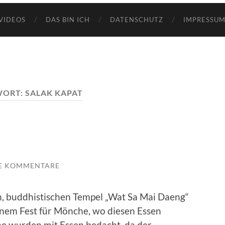
VIDEOS
DAS BIN ICH
DATENSCHUTZ
IMPRESSUM
WORT:
SALAK KAPAT
E KOMMENTARE
, buddhistischen Tempel „Wat Sa Mai Daeng“
inem Fest für Mönche, wo diesen Essen
 wurden mit Essen bedacht, da der