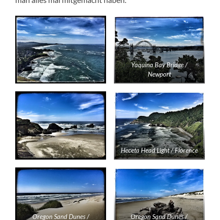
Yaquina Bay Bridge /
Newport
Heceta Head Light / Florence
Oregon Sand Dunes /
Oregon Sand Dunes /