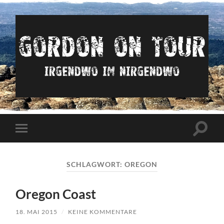
Irgendwo
im
nirgendwo
Suchfe
Mobile-
ein-/a
Menü
ein-/ausblenden
SCHLAGWORT:
OREGON
Oregon Coast
18. MAI 2015
/
KEINE KOMMENTARE