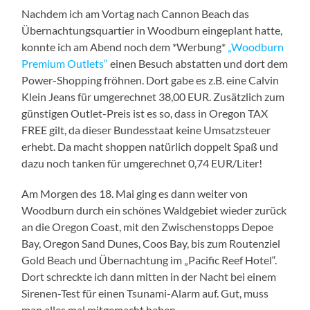
Nachdem ich am Vortag nach Cannon Beach das
Übernachtungsquartier in Woodburn eingeplant hatte,
konnte ich am Abend noch dem *Werbung*
„Woodburn
Premium Outlets“
einen Besuch abstatten und dort dem
Power-Shopping fröhnen. Dort gabe es z.B. eine Calvin
Klein Jeans für umgerechnet 38,00 EUR. Zusätzlich zum
günstigen Outlet-Preis ist es so, dass in Oregon TAX
FREE gilt, da dieser Bundesstaat keine Umsatzsteuer
erhebt. Da macht shoppen natürlich doppelt Spaß und
dazu noch tanken für umgerechnet 0,74 EUR/Liter!
Am Morgen des 18. Mai ging es dann weiter von
Woodburn durch ein schönes Waldgebiet wieder zurück
an die Oregon Coast, mit den Zwischenstopps Depoe
Bay, Oregon Sand Dunes, Coos Bay, bis zum Routenziel
Gold Beach und Übernachtung im „Pacific Reef Hotel“.
Dort schreckte ich dann mitten in der Nacht bei einem
Sirenen-Test für einen Tsunami-Alarm auf. Gut, muss
man alles mal mitgemacht haben.