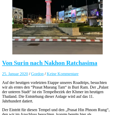
Von Surin nach Nakhon Ratchasima
25. Januar 2020
/
Gordon
/
Keine Kommentare
Auf der heutigen vorletzten Etappe unseres Roadtrips, besuchten
wir als erstes den “Prasat Mueang Tam“ in Buri Ram. Der „Palast
der unteren Stadt“ ist ein Tempelbezirk der Khmer im heutigen
Thailand. Die Entstehung dieser Anlage wird auf das 11.
Jahrhundert datiert.
Der Eintritt für diesen Tempel und den „Prasat Hin Phnom Rung“,
den wir im Anschluss besuchten, konnte bereits hier als