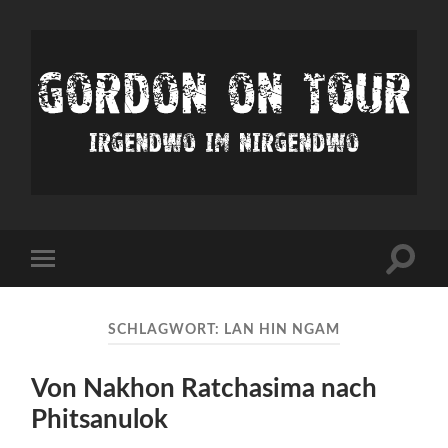
Irgendwo
im
nirgendwo
Suchfe
Mobile-
ein-/a
Menü
ein-/ausblenden
SCHLAGWORT:
LAN HIN NGAM
Von Nakhon Ratchasima nach
Phitsanulok