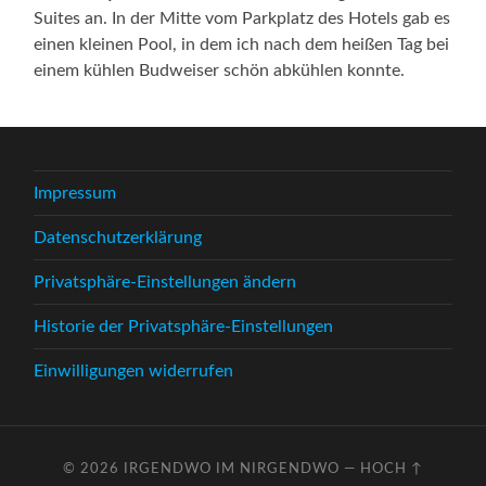
Suites an. In der Mitte vom Parkplatz des Hotels gab es
einen kleinen Pool, in dem ich nach dem heißen Tag bei
einem kühlen Budweiser schön abkühlen konnte.
Impressum
Datenschutzerklärung
Privatsphäre-Einstellungen ändern
Historie der Privatsphäre-Einstellungen
Einwilligungen widerrufen
© 2026
IRGENDWO IM NIRGENDWO
—
HOCH ↑