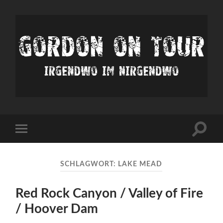
Irgendwo
im
nirgendwo
Suchfe
Mobile-
ein-/a
Menü
ein-/ausblenden
SCHLAGWORT:
LAKE MEAD
Red Rock Canyon / Valley of Fire
/ Hoover Dam