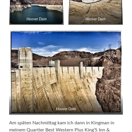
Hoover Dam
Hoover Dam
Hoover Dam
Am späten Nachmittag kam ich dann in Kingman in
meinem Quartier Best Western Plus King’S Inn &