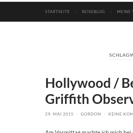
STARTSEITE
REISEBLOG
MEINE 
SCHLAG
Hollywood / Be
Griffith Obser
29. MAI 2015
/
GORDON
/
KEINE KO
Am Vormittag machte ich mich bei