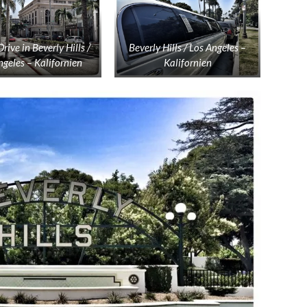
rive in Beverly Hills /
Beverly Hills / Los Angeles –
ngeles – Kalifornien
Kalifornien