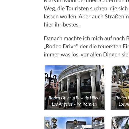
Marylin Monroe, über Spiderman bi
Weg, die Touristen suchen, die sich
lassen wollen. Aber auch Straßenm
hier ihr bestes.
Danach machte ich mich auf nach B
„Rodeo Drive“, der die teuersten Ei
immer was los, vor allen Dingen sie
Rodeo Drive in Beverly Hills /
Rodeo D
Los Angeles – Kalifornien
Los A