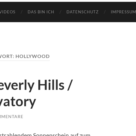
VIDEOS
DAS BIN ICH
DATENSCHUTZ
IMPRESSUM
WORT:
HOLLYWOOD
verly Hills /
vatory
MMENTARE
 strahlendem Sonnenschein auf zum