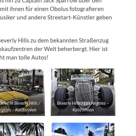
s hin zu Captain Jack Sparrow über den
 mit ihnen für einen Obolus fotografieren
usiker und andere Streetart-Künstler geben
everly Hills zu dem bekannten Straßenzug
nkaufzentren der Welt beherbergt. Hier ist
ht man tolle Autos!
rive in Beverly Hills /
Beverly Hills / Los Angeles –
ngeles – Kalifornien
Kalifornien