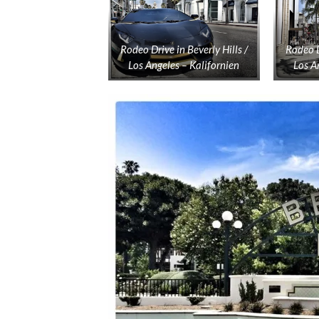
Rodeo Drive in Beverly Hills /
Rodeo D
Los Angeles – Kalifornien
Los A