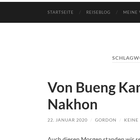
STARTSEITE
REISEBLOG
MEINE 
SCHLAGW
Von Bueng Ka
Nakhon
22. JANUAR 2020
/
GORDON
/
KEINE
Auch diesen Morgen standen wir se