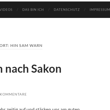
VIDEOS
DAS BIN ICH
DATENSCHUTZ
IMPRESSUM
ORT:
HIN SAM WARN
n nach Sakon
 KOMMENTARE
hr zeitig auf und stärken uns am guten