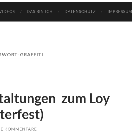
VIDEOS
DAS BIN ICH
DATENSCHUTZ
IMPRESSUM
GWORT:
GRAFFITI
taltungen zum Loy
terfest)
NE KOMMENTARE