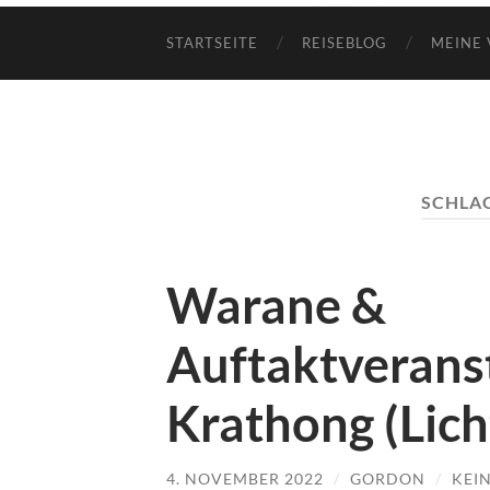
STARTSEITE
REISEBLOG
MEINE 
SCHLA
Warane &
Auftaktverans
Krathong (Lich
4. NOVEMBER 2022
/
GORDON
/
KEI