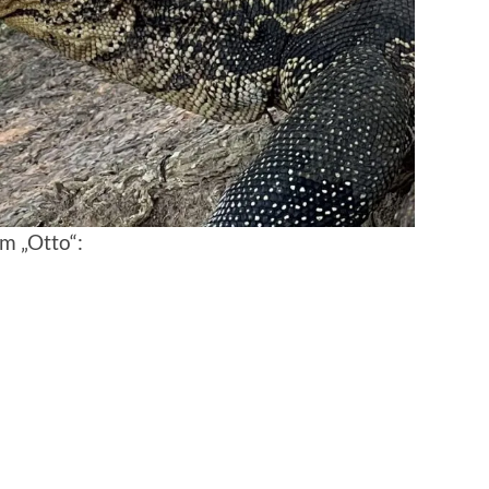
m „Otto“: