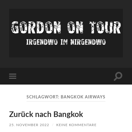
Irgendwo
im
nirgendwo
Suchfe
Mobile-
ein-/a
Menü
ein-/ausblenden
SCHLAGWORT:
BANGKOK AIRWAYS
Zurück nach Bangkok
25. NOVEMBER 2022
/
KEINE KOMMENTARE